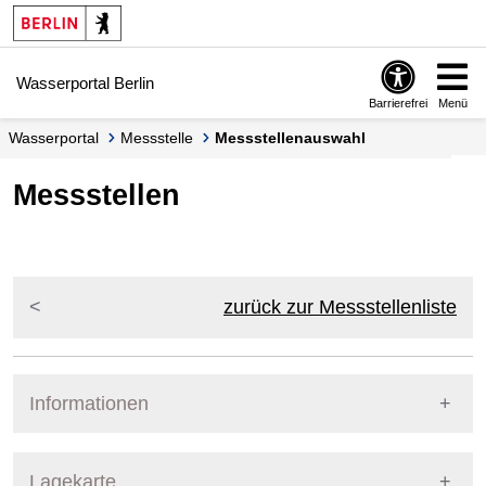
Springe zur Navigation
Springe zum Inhalt
Wasserportal Berlin
Barrierefrei
Menü
Wasserportal
Messstelle
Messstellenauswahl
Messstellen
zurück zur Messstellenliste
Informationen
Pegel Berlin
Lagekarte