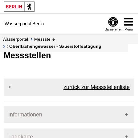
Springe zur Navigation
Springe zum Inhalt
Wasserportal Berlin
Barrierefrei
Menü
Wasserportal
Messstelle
: Oberflächengewässer - Sauerstoffsättigung
Messstellen
zurück zur Messstellenliste
Informationen
Pegel Berlin
Lagekarte