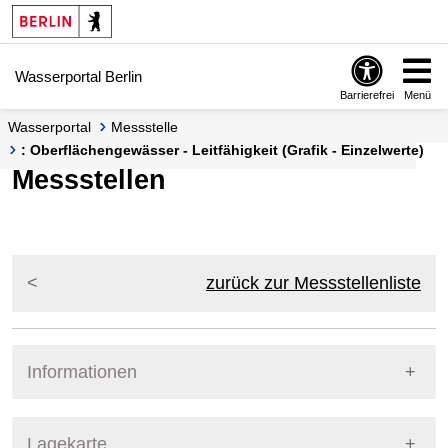
Springe zur Navigation
Springe zum Inhalt
Wasserportal Berlin
Barrierefrei
Menü
Wasserportal
Messstelle
: Oberflächengewässer - Leitfähigkeit (Grafik - Einzelwerte)
Messstellen
zurück zur Messstellenliste
Informationen
Pegel Berlin
Lagekarte