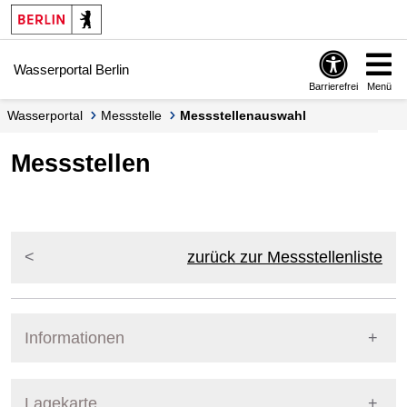
Springe zur Navigation
Springe zum Inhalt
Wasserportal Berlin
Barrierefrei
Menü
Wasserportal
Messstelle
Messstellenauswahl
Messstellen
zurück zur Messstellenliste
Informationen
Pegel Berlin
Lagekarte