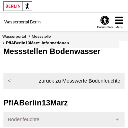
Springe zur Navigation
Springe zum Inhalt
Wasserportal Berlin
Barrierefrei
Menü
Wasserportal
Messstelle
PflABerlin13Marz: Informationen
Messstellen Bodenwasser
zurück zu Messwerte Bodenfeuchte
PflABerlin13Marz
Bodenfeuchte