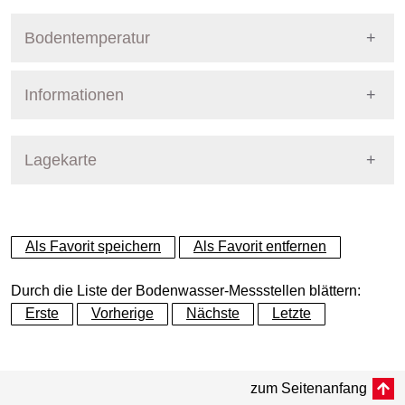
Bodentemperatur
Informationen
Pegel Berlin
Name
PflABerlin13Marz
Lagekarte
Straße
Marzahn
+
Als Favorit speichern
Als Favorit entfernen
Bezirk
Marzahn-Hellersdorf
−
Durch die Liste der Bodenwasser-Messstellen blättern:
Betreiber
Pflanzenschutzamt
Erste
Vorherige
Nächste
Letzte
Dynamische Grafik
Messtiefe
Dynamische Grafik
bis 85 cm
zum Seitenanfang