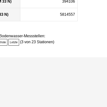
 33 N)
394106
33 N)
5814557
e Bodenwasser-Messstellen:
(3 von 23 Stationen)
chste
Letzte