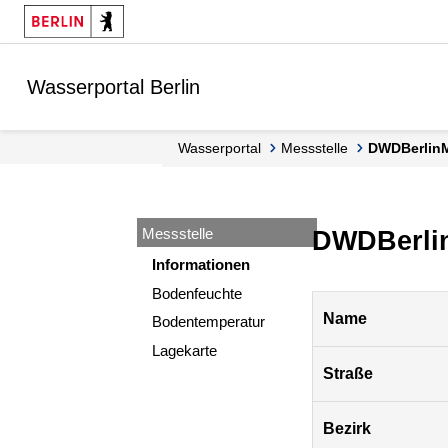
Springe zur Navigation
Springe zum Inhalt
Wasserportal Berlin
Wasserportal
Messstelle
DWDBerlin
Messstelle
DWDBerli
Informationen
Bodenfeuchte
Pegel
Name
Bodentemperatur
Berlin
Lagekarte
Straße
Bezirk