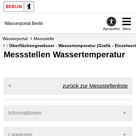
Springe zur Navigation
Springe zum Inhalt
Wasserportal Berlin
Barrierefrei
Menü
Wasserportal
Messstelle
: Oberflächengewässer - Wassertemperatur (Grafik - Einzelwert
Messstellen Wassertemperatur
zurück zur Messstellenliste
Informationen
Pegel Berlin
Lagekarte