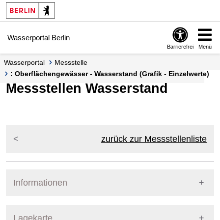
Springe zur Navigation
Springe zum Inhalt
Wasserportal Berlin
Barrierefrei
Menü
Wasserportal
Messstelle
: Oberflächengewässer - Wasserstand (Grafik - Einzelwerte)
Messstellen Wasserstand
zurück zur Messstellenliste
Informationen
Pegel Berlin
Lagekarte