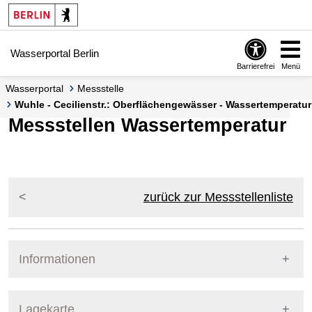
Springe zur Navigation
Springe zum Inhalt
Wasserportal Berlin
Barrierefrei
Menü
Wasserportal
Messstelle
Wuhle - Cecilienstr.: Oberflächengewässer - Wassertemperatur 
Messstellen Wassertemperatur
zurück zur Messstellenliste
Informationen
Pegel Berlin
Lagekarte