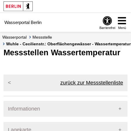
Springe zur Navigation
Springe zum Inhalt
Wasserportal Berlin
Barrierefrei
Menü
Wasserportal
Messstelle
Wuhle - Cecilienstr.: Oberflächengewässer - Wassertemperatur 
Messstellen Wassertemperatur
zurück zur Messstellenliste
Informationen
Pegel Berlin
Lagekarte