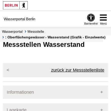
Springe zur Navigation
Springe zum Inhalt
Wasserportal Berlin
Barrierefrei
Menü
Wasserportal
Messstelle
: Oberflächengewässer - Wasserstand (Grafik - Einzelwerte)
Messstellen Wasserstand
zurück zur Messstellenliste
Informationen
Pegel Berlin
Lagekarte