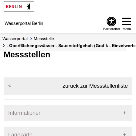
Springe zur Navigation
Springe zum Inhalt
Wasserportal Berlin
Barrierefrei
Menü
Wasserportal
Messstelle
: Oberflächengewässer - Sauerstoffgehalt (Grafik - Einzelwerte
Messstellen
zurück zur Messstellenliste
Informationen
Pegel Berlin
Lagekarte