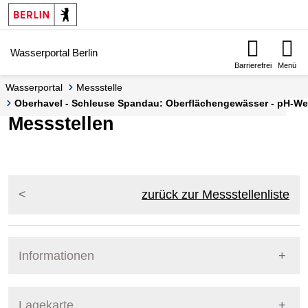
Springe zur Navigation
Springe zum Inhalt
Wasserportal Berlin
Barrierefrei
Menü
Wasserportal
Messstelle
Oberhavel - Schleuse Spandau: Oberflächengewässer - pH-Wert
Messstellen
zurück zur Messstellenliste
Informationen
Pegel Berlin
Lagekarte