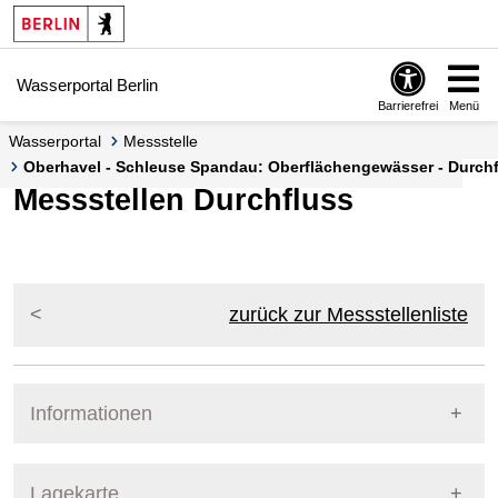
Springe zur Navigation
Springe zum Inhalt
Wasserportal Berlin
Barrierefrei
Menü
Wasserportal
Messstelle
Oberhavel - Schleuse Spandau: Oberflächengewässer - Durchfl
Messstellen Durchfluss
zurück zur Messstellenliste
Informationen
Pegel Berlin
Lagekarte