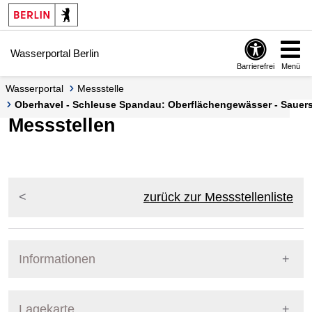
Springe zur Navigation
Springe zum Inhalt
Wasserportal Berlin
Barrierefrei
Menü
Wasserportal
Messstelle
Oberhavel - Schleuse Spandau: Oberflächengewässer - Sauers
Messstellen
zurück zur Messstellenliste
Informationen
Pegel Berlin
Lagekarte