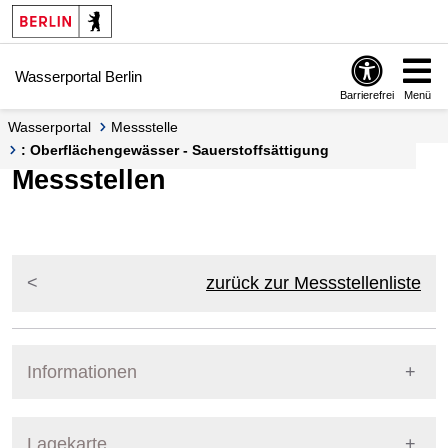
Springe zur Navigation
Springe zum Inhalt
Wasserportal Berlin
Barrierefrei
Menü
Wasserportal
Messstelle
: Oberflächengewässer - Sauerstoffsättigung
Messstellen
zurück zur Messstellenliste
Informationen
Pegel Berlin
Lagekarte