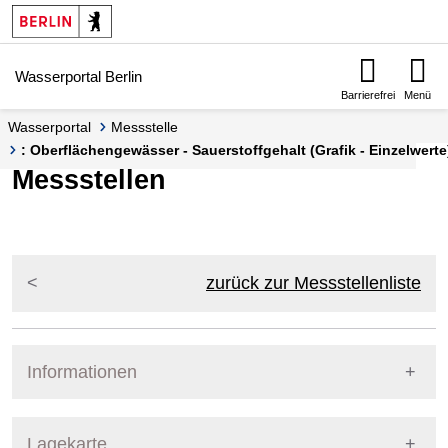
Springe zur Navigation
Springe zum Inhalt
Wasserportal Berlin
Barrierefrei
Menü
Wasserportal
Messstelle
: Oberflächengewässer - Sauerstoffgehalt (Grafik - Einzelwerte
Messstellen
zurück zur Messstellenliste
Informationen
Pegel Berlin
Lagekarte