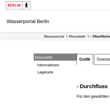
Springe zur Navigation
Springe zum Inhalt
Wasserportal Berlin
Wasserportal
Messstelle
: Oberfläch
Messstelle
Grafik
Downl
Informationen
Lagekarte
- Durchfluss
Für den gewählten 