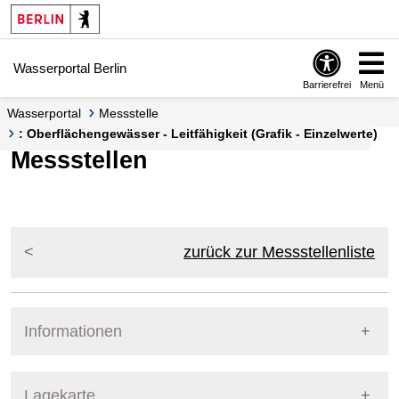
Springe zur Navigation
Springe zum Inhalt
Wasserportal Berlin
Barrierefrei
Menü
Wasserportal
Messstelle
: Oberflächengewässer - Leitfähigkeit (Grafik - Einzelwerte)
Messstellen
zurück zur Messstellenliste
Informationen
Pegel Berlin
Lagekarte