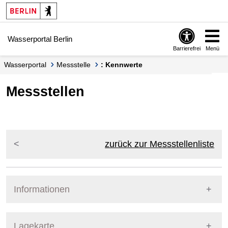
Springe zur Navigation
Springe zum Inhalt
Wasserportal Berlin
Barrierefrei
Menü
Wasserportal
Messstelle
: Kennwerte
Messstellen
zurück zur Messstellenliste
Informationen
Pegel Berlin
Lagekarte