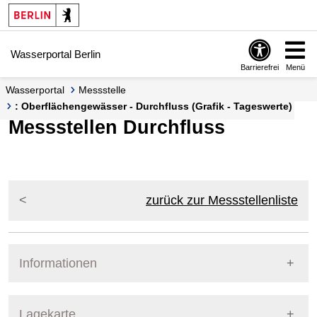
Springe zur Navigation
Springe zum Inhalt
Wasserportal Berlin
Barrierefrei
Menü
Wasserportal
Messstelle
: Oberflächengewässer - Durchfluss (Grafik - Tageswerte)
Messstellen Durchfluss
zurück zur Messstellenliste
Informationen
Pegel Berlin
Lagekarte