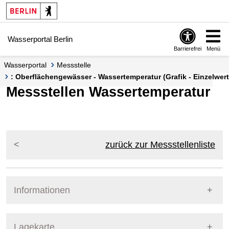
Springe zur Navigation
Springe zum Inhalt
Wasserportal Berlin
Barrierefrei
Menü
Wasserportal
Messstelle
: Oberflächengewässer - Wassertemperatur (Grafik - Einzelwert
Messstellen Wassertemperatur
zurück zur Messstellenliste
Informationen
Pegel Berlin
Lagekarte