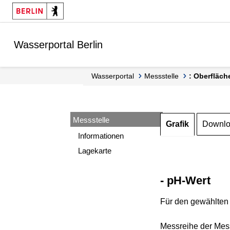
Springe zur Navigation
Springe zum Inhalt
Wasserportal Berlin
Wasserportal
Messstelle
: Oberfläch
Messstelle
Grafik
Downl
Informationen
Lagekarte
- pH-Wert
Für den gewählten 
Messreihe der Mess