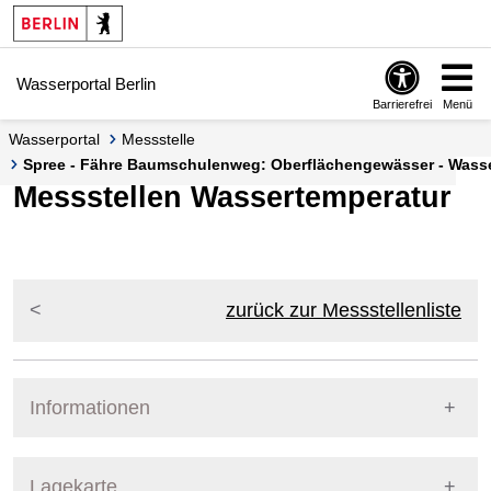
Springe zur Navigation
Springe zum Inhalt
Wasserportal Berlin
Barrierefrei
Menü
Wasserportal
Messstelle
Spree - Fähre Baumschulenweg: Oberflächengewässer - Wasser
Messstellen Wassertemperatur
zurück zur Messstellenliste
Informationen
Pegel Berlin
Lagekarte