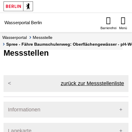
Springe zur Navigation
Springe zum Inhalt
Wasserportal Berlin
Barrierefrei
Menü
Wasserportal
Messstelle
Spree - Fähre Baumschulenweg: Oberflächengewässer - pH-Wert
Messstellen
zurück zur Messstellenliste
Informationen
Pegel Berlin
Lagekarte