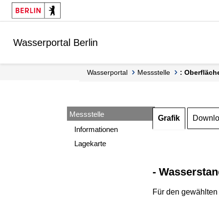
Springe zur Navigation
Springe zum Inhalt
Wasserportal Berlin
Wasserportal
Messstelle
: Oberfläch
Messstelle
Grafik
Downl
Informationen
Lagekarte
- Wasserstan
Für den gewählten 