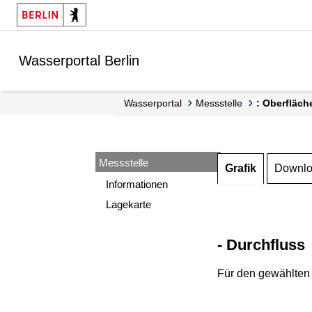
Springe zur Navigation
Springe zum Inhalt
Wasserportal Berlin
Wasserportal
Messstelle
: Oberfläch
Messstelle
Grafik
Downl
Informationen
Lagekarte
- Durchfluss
Für den gewählten 