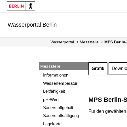
Springe zur Navigation
Springe zum Inhalt
Wasserportal Berlin
Wasserportal
Messstelle
MPS Berli
Messstelle
Grafik
Downl
Informationen
Wassertemperatur
Leitfähigkeit
MPS Berlin-S
pH-Wert
Sauerstoffgehalt
Für den gewählten 
Sauerstoffsättigung
Lagekarte