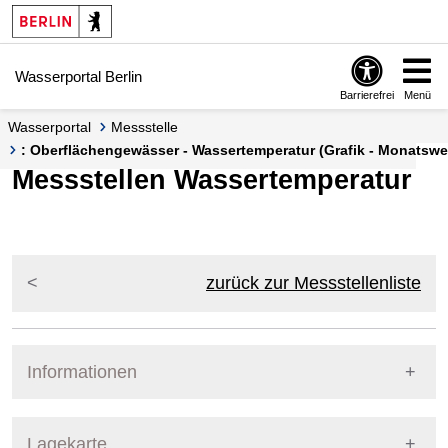
Springe zur Navigation
Springe zum Inhalt
Wasserportal Berlin
Barrierefrei
Menü
Wasserportal
Messstelle
: Oberflächengewässer - Wassertemperatur (Grafik - Monatswe
Messstellen Wassertemperatur
zurück zur Messstellenliste
Informationen
Pegel Berlin
Lagekarte