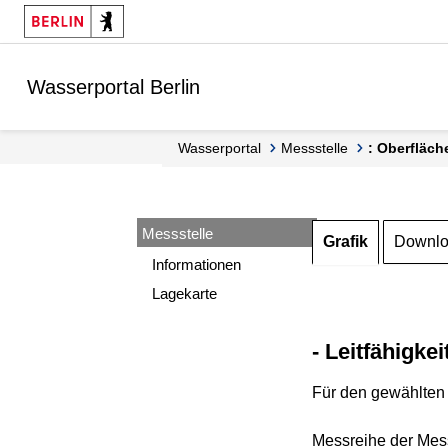
Springe zur Navigation
Springe zum Inhalt
Wasserportal Berlin
Wasserportal
Messstelle
: Oberfläch
Messstelle
Grafik
Downl
Informationen
Lagekarte
- Leitfähigkei
Für den gewählten 
Messreihe der Mess