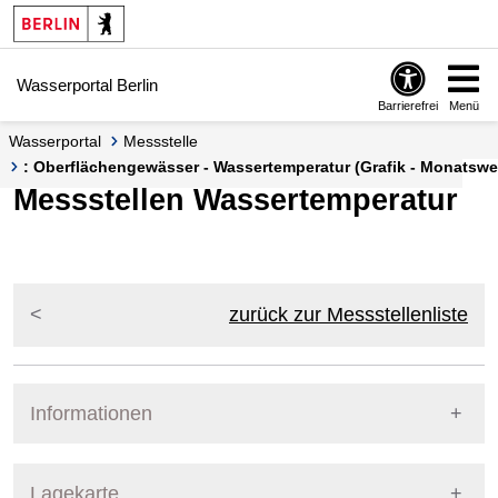
Springe zur Navigation
Springe zum Inhalt
Wasserportal Berlin
Barrierefrei
Menü
Wasserportal
Messstelle
: Oberflächengewässer - Wassertemperatur (Grafik - Monatswe
Messstellen Wassertemperatur
zurück zur Messstellenliste
Informationen
Pegel Berlin
Lagekarte