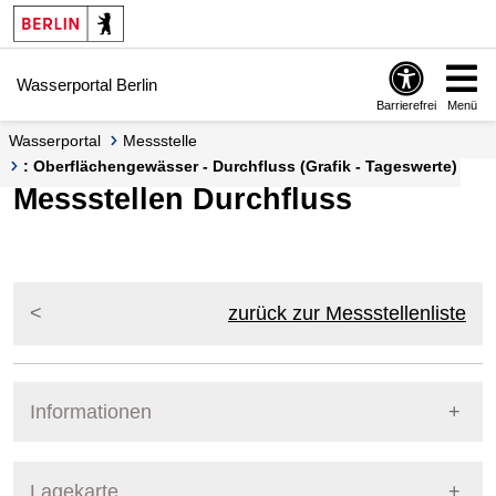
Springe zur Navigation
Springe zum Inhalt
Wasserportal Berlin
Barrierefrei
Menü
Wasserportal
Messstelle
: Oberflächengewässer - Durchfluss (Grafik - Tageswerte)
Messstellen Durchfluss
zurück zur Messstellenliste
Informationen
Pegel Berlin
Lagekarte