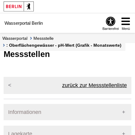
Springe zur Navigation
Springe zum Inhalt
Wasserportal Berlin
Barrierefrei
Menü
Wasserportal
Messstelle
: Oberflächengewässer - pH-Wert (Grafik - Monatswerte)
Messstellen
zurück zur Messstellenliste
Informationen
Pegel Berlin
Lagekarte