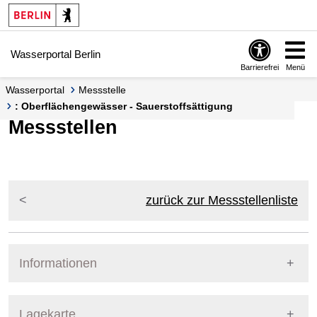
Springe zur Navigation
Springe zum Inhalt
Wasserportal Berlin
Barrierefrei
Menü
Wasserportal
Messstelle
: Oberflächengewässer - Sauerstoffsättigung
Messstellen
zurück zur Messstellenliste
Informationen
Pegel Berlin
Lagekarte