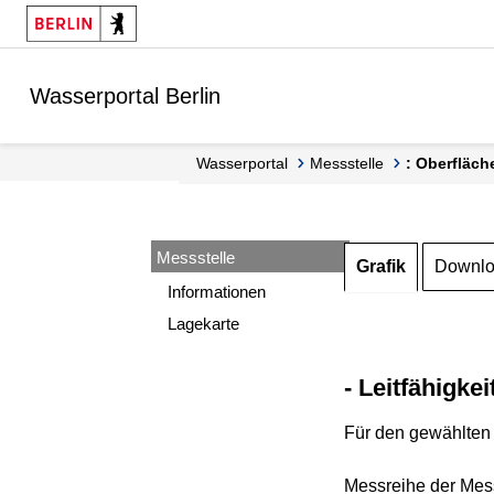
Springe zur Navigation
Springe zum Inhalt
Wasserportal Berlin
Wasserportal
Messstelle
: Oberfläch
Messstelle
Grafik
Downl
Informationen
Lagekarte
- Leitfähigkei
Für den gewählten 
Messreihe der Mess