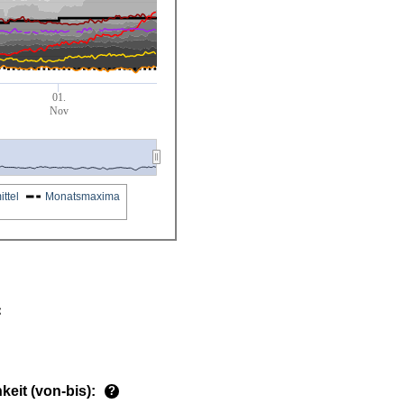
01.
Nov
ttel
Monatsmaxima
eit (von-bis):
?