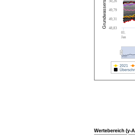
Grundwasserstand [cm]
50,26
49,79
49,31
48,83
01.
Jan
Jan
2021
Überschr
Wertebereich (y-