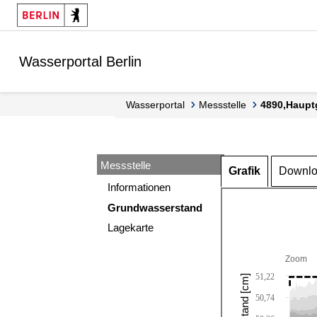
Springe zur Navigation
Springe zum Inhalt
Wasserportal Berlin
Wasserportal
Messstelle
4890,Haupt
Messstelle
Grafik
Downl
Informationen
Grundwasserstand
Lagekarte
Zoom
51,22
50,74