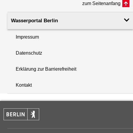
zum Seitenanfang
Rohroberkante
52.75
(m ü. NHN)
Wasserportal Berlin
Filteroberkante
34.68
Impressum
(m u. GOK)
i
Datenschutz
Filterunterkante
38.88
+
(m u. GOK)
Erklärung zur Barrierefreiheit
−
Rechtswert (UTM 33 N)
404033.78
Kontakt
Hochwert (UTM 33 N)
5824088.30