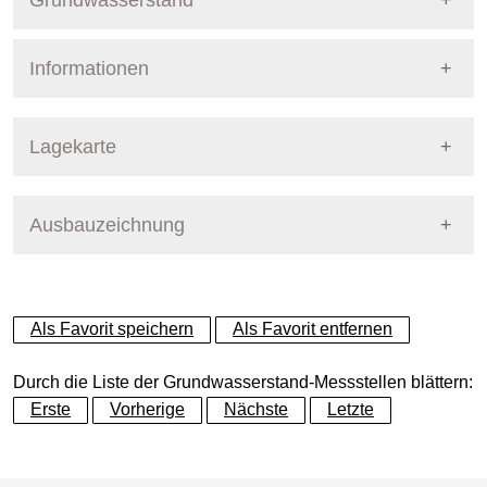
Grundwasserstand
Informationen
Pegel Berlin
Nummer
4890
Lagekarte
Bezirk
Marzahn-Hellersdorf
Ausbauzeichnung
+
Betreiber
Senat
−
Ausprägung
GW-Stand, tagesaktuell
Als Favorit speichern
Als Favorit entfernen
Grundwasserleiter
Dynamische Grafik
Hauptgrundwasserleiter (G
Durch die Liste der Grundwasserstand-Messstellen blättern:
Erste
Vorherige
Nächste
Letzte
Geländeoberkante (GOK)
52.13
(m ü. NHN)