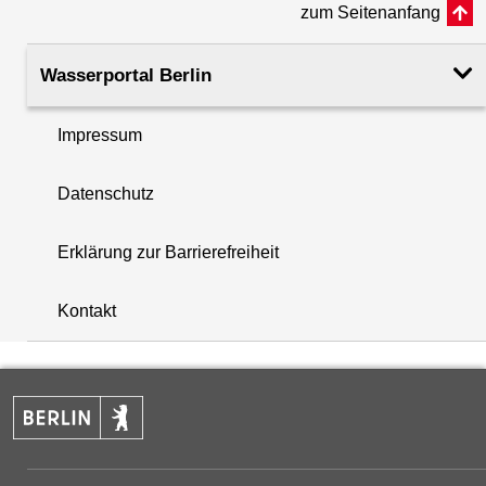
zum Seitenanfang
Rohroberkante
52.75
(m ü. NHN)
Wasserportal Berlin
Filteroberkante
34.68
Impressum
(m u. GOK)
i
Datenschutz
Filterunterkante
38.88
+
(m u. GOK)
Erklärung zur Barrierefreiheit
−
Rechtswert (UTM 33 N)
404033.78
Kontakt
Hochwert (UTM 33 N)
5824088.30