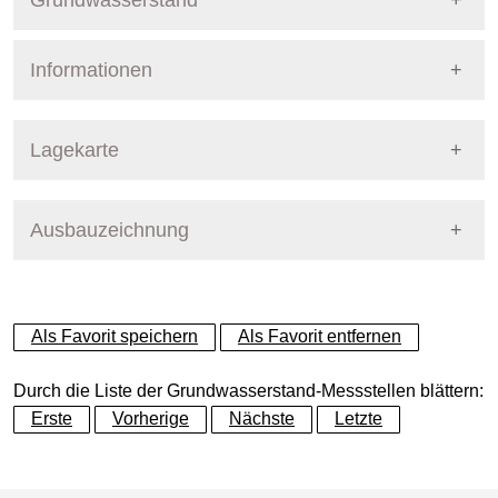
Grundwasserstand
Informationen
Pegel Berlin
Nummer
4890
Lagekarte
Bezirk
Marzahn-Hellersdorf
Ausbauzeichnung
+
Betreiber
Senat
−
Ausprägung
GW-Stand, tagesaktuell
Als Favorit speichern
Als Favorit entfernen
Grundwasserleiter
Dynamische Grafik
Hauptgrundwasserleiter (G
Durch die Liste der Grundwasserstand-Messstellen blättern:
Erste
Vorherige
Nächste
Letzte
Geländeoberkante (GOK)
52.13
(m ü. NHN)