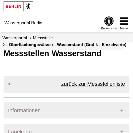
Springe zur Navigation
Springe zum Inhalt
Wasserportal Berlin
Barrierefrei
Menü
Wasserportal
Messstelle
: Oberflächengewässer - Wasserstand (Grafik - Einzelwerte)
Messstellen Wasserstand
zurück zur Messstellenliste
Informationen
Pegel Berlin
Lagekarte