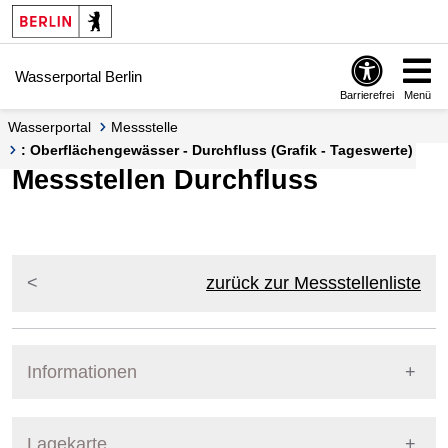
Springe zur Navigation
Springe zum Inhalt
Wasserportal Berlin
Barrierefrei
Menü
Wasserportal
Messstelle
: Oberflächengewässer - Durchfluss (Grafik - Tageswerte)
Messstellen Durchfluss
zurück zur Messstellenliste
Informationen
Pegel Berlin
Lagekarte