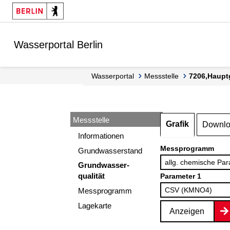
Springe zur Navigation
Springe zum Inhalt
Wasserportal Berlin
Wasserportal
Messstelle
7206,Haupt
Messstelle
Grafik
Downl
Informationen
Messprogramm
Grundwasserstand
Grundwasser-
qualität
Parameter 1
Messprogramm
Lagekarte
Anzeigen