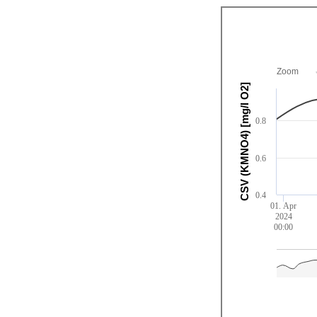
Zoom
CSV (KMNO4) [mg/l O2]
0.8
0.6
0.4
01. Apr
2024
00:00