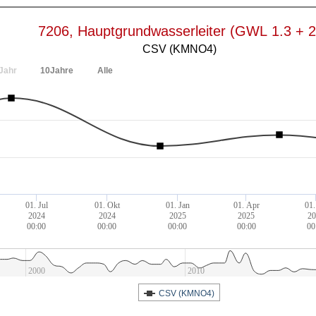
7206, Hauptgrundwasserleiter (GWL 1.3 + 2
CSV (KMNO4)
Jahr
10Jahre
Alle
01. Jul
01. Okt
01. Jan
01. Apr
01.
2024
2024
2025
2025
2
00:00
00:00
00:00
00:00
00
2000
2010
CSV (KMNO4)