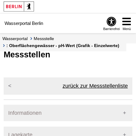
Springe zur Navigation
Springe zum Inhalt
Wasserportal Berlin
Barrierefrei
Menü
Wasserportal
Messstelle
: Oberflächengewässer - pH-Wert (Grafik - Einzelwerte)
Messstellen
zurück zur Messstellenliste
Informationen
Pegel Berlin
Lagekarte