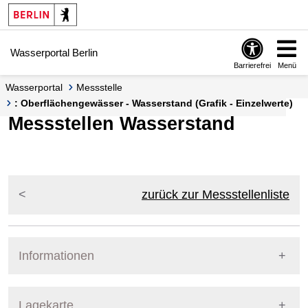
Springe zur Navigation
Springe zum Inhalt
Wasserportal Berlin
Barrierefrei
Menü
Wasserportal
Messstelle
: Oberflächengewässer - Wasserstand (Grafik - Einzelwerte)
Messstellen Wasserstand
zurück zur Messstellenliste
Informationen
Pegel Berlin
Lagekarte