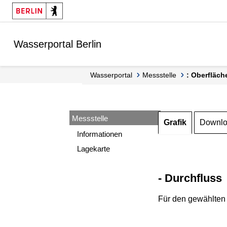
Springe zur Navigation
Springe zum Inhalt
Wasserportal Berlin
Wasserportal
Messstelle
: Oberfläch
Messstelle
Grafik
Downl
Informationen
Lagekarte
- Durchfluss
Für den gewählten 