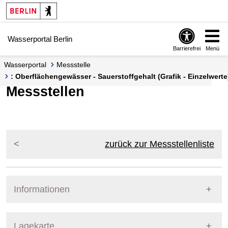
Springe zur Navigation
Springe zum Inhalt
Wasserportal Berlin
Barrierefrei
Menü
Wasserportal
Messstelle
: Oberflächengewässer - Sauerstoffgehalt (Grafik - Einzelwerte
Messstellen
zurück zur Messstellenliste
Informationen
Pegel Berlin
Lagekarte