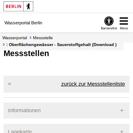
Springe zur Navigation
Springe zum Inhalt
Wasserportal Berlin
Barrierefrei
Menü
Wasserportal
Messstelle
: Oberflächengewässer - Sauerstoffgehalt (Download )
Messstellen
zurück zur Messstellenliste
Informationen
Pegel Berlin
Lagekarte