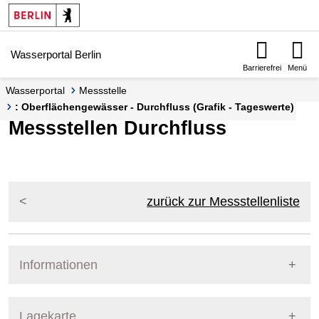
Springe zur Navigation
Springe zum Inhalt
Wasserportal Berlin
Barrierefrei
Menü
Wasserportal
Messstelle
: Oberflächengewässer - Durchfluss (Grafik - Tageswerte)
Messstellen Durchfluss
zurück zur Messstellenliste
Informationen
Pegel Berlin
Lagekarte