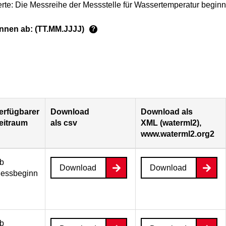
rte: Die Messreihe der Messstelle für Wassertemperatur beginn
ginnen ab: (TT.MM.JJJJ)
?
erfügbarer
Download
Download als
eitraum
als csv
XML (waterml2),
www.waterml2.org2
b
Download
Download
essbeginn
b