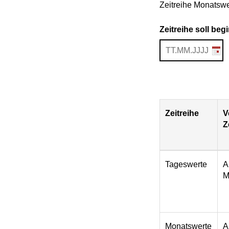
Zeitreihe Monatswe
Zeitreihe soll be
Zeitreihe
V
Z
Download
Tageswerte
A
M
Monatswerte
A