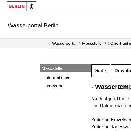
Springe zur Navigation
Springe zum Inhalt
Wasserportal Berlin
Wasserportal
Messstelle
: Oberfläc
Messstelle
Grafik
Downl
Informationen
- Wassertemp
Lagekarte
Nachfolgend biete
Die Dateien werden
Zeitreihe Einzelwe
Zeitreihe Tageswer