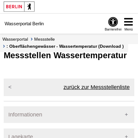
Springe zur Navigation
Springe zum Inhalt
Wasserportal Berlin
Barrierefrei
Menü
Wasserportal
Messstelle
: Oberflächengewässer - Wassertemperatur (Download )
Messstellen Wassertemperatur
zurück zur Messstellenliste
Informationen
Pegel Berlin
Lagekarte