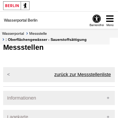
Springe zur Navigation
Springe zum Inhalt
Wasserportal Berlin
Barrierefrei
Menü
Wasserportal
Messstelle
: Oberflächengewässer - Sauerstoffsättigung
Messstellen
zurück zur Messstellenliste
Informationen
Pegel Berlin
Lagekarte